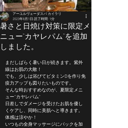
アーユルヴェーダスパ カイラリ
2023年8月1日
読了時間: 1分
暑さと日焼け対策に限定メ
ニュー“カヤレパム“を追加
しました。
まだしばらく暑い日が続きます。紫外
線はお肌の大敵！
でも、少しは浴びてビタミンDを作り免
疫力アップも図りたいものです。
そんな時おすすめなのが、夏限定メニ
ュー“カヤレパム“
日差しでダメージを受けたお肌を優し
くケアし、同時に美肌へと導きます。
体感は涼やか！
いつもの全身マッサージにパックを加